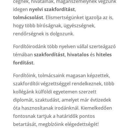
cégnek, hivatalnak, magánszemélynek végzünk
idegen
nyelvi szakfordítást
,
tolmácsolást
. Elismertségünket igazolja az is,
hogy több bíróságnak, ügyészségnek,
rendőrségnek is dolgozunk.
Fordítóirodánk több nyelven vállal szerteágazó
témában
szakfordítást
,
hivatalos
és
hiteles
fordítást
.
Fordítóink, tolmácsaink magasan képzettek,
szakfordítói végzettséggel rendelkeznek, több
kollégánk külföldi egyetemen szerzett
diplomát, szaktudást, amelyet már évtizedek
óta hasznosítanak irodánknál. Kiemelkedően
fontosnak tartjuk a határidők pontos
betartását, megbízóink elégedettségét!