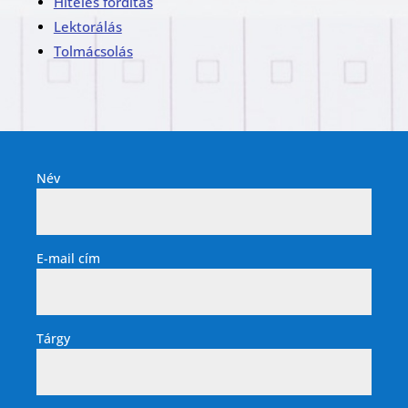
Hiteles fordítás
Lektorálás
Tolmácsolás
Név
E-mail cím
Tárgy