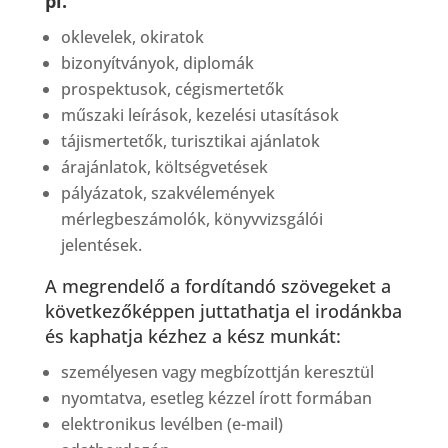
pl.
oklevelek, okiratok
bizonyítványok, diplomák
prospektusok, cégismertetők
műszaki leírások, kezelési utasítások
tájismertetők, turisztikai ajánlatok
árajánlatok, költségvetések
pályázatok, szakvélemények
mérlegbeszámolók, könyvvizsgálói
jelentések.
A megrendelő a fordítandó szövegeket a
következőképpen juttathatja el irodánkba
és kaphatja kézhez a kész munkát:
személyesen vagy megbízottján keresztül
nyomtatva, esetleg kézzel írott formában
elektronikus levélben (e-mail)