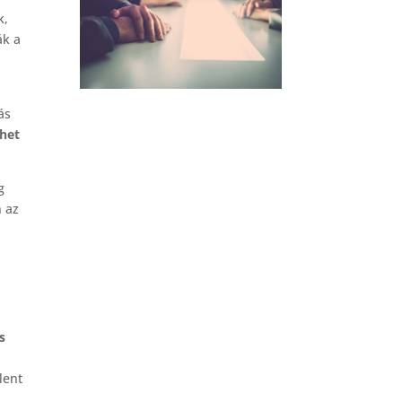
k,
ák a
ás
ehet
g
 az
,
s
lent