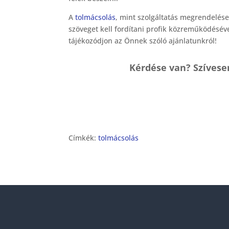
A
tolmácsolás
, mint szolgáltatás megrendelése
szöveget kell fordítani profik közreműködésé
tájékozódjon az Önnek szóló ajánlatunkról!
Kérdése van? Szívese
Címkék:
tolmácsolás