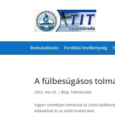
Bemutatkozás
Fordítási tevékenység
H
A fülbesúgásos tolmá
2022. nov 23.
|
Blog
,
Tolmácsolás
Vigyen személyes tolmácsot az üzleti találkozór
elakadását és az üzleti kudarcokat.