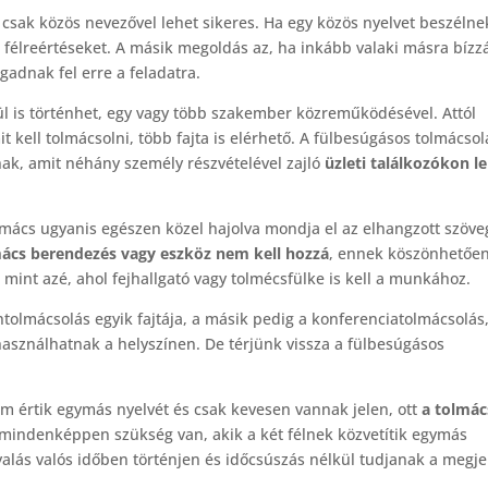
 csak közös nevezővel lehet sikeres. Ha egy közös nyelvet beszélne
a félreértéseket. A másik megoldás az, ha inkább valaki másra bízz
gadnak fel erre a feladatra.
l is történhet, egy vagy több szakember közreműködésével. Attól
kell tolmácsolni, több fajta is elérhető. A fülbesúgásos tolmácsol
nak, amit néhány személy részvételével zajló
üzleti találkozókon l
olmács ugyanis egészen közel hajolva mondja el az elhangzott szöve
cs berendezés vagy eszköz nem kell hozzá
, ennek köszönhetően
 mint azé, ahol fejhallgató vagy tolmécsfülke is kell a munkához.
tolmácsolás egyik fajtája, a másik pedig a konferenciatolmácsolás
használhatnak a helyszínen. De térjünk vissza a fülbesúgásos
em értik egymás nyelvét és csak kevesen vannak jelen, ott
a tolmác
 mindenképpen szükség van, akik a két félnek közvetítik egymás
yalás valós időben történjen és időcsúszás nélkül tudjanak a megje