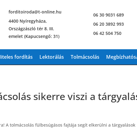
forditoiroda@t-online.hu
06 30 9031 689
4400 Nyíregyháza,
06 20 3892 993
Országzászló tér 8. III.
06 42 504 750
emelet (Kapucsengő: 31)
iteles fordítás
Lektorálás
Tolmácsolás
Megbízhatósá
csolás sikerre viszi a tárgyal
a! A tolmácsolás fülbesúgásos fajtája segít elkerülni a tárgyalások