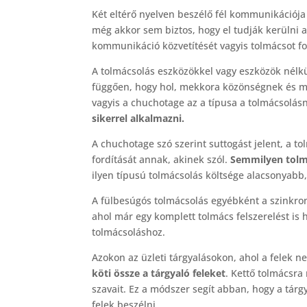
Két eltérő nyelven beszélő fél kommunikációja
még akkor sem biztos, hogy el tudják kerülni 
kommunikáció közvetítését vagyis tolmácsot fo
A tolmácsolás eszközökkel vagy eszközök nélkü
függően, hogy hol, mekkora közönségnek és mit 
vagyis a chuchotage az a típusa a tolmácsolás
sikerrel alkalmazni.
A chuchotage szó szerint suttogást jelent, a t
fordítását annak, akinek szól.
Semmilyen tolmá
ilyen típusú tolmácsolás költsége alacsonyabb,
A fülbesúgós tolmácsolás egyébként a szinkron
ahol már egy komplett tolmács felszerelést is 
tolmácsoláshoz.
Azokon az üzleti tárgyalásokon, ahol a felek n
köti össze a tárgyaló feleket
. Kettő tolmácsra
szavait. Ez a módszer segít abban, hogy a tárg
felek beszélni.