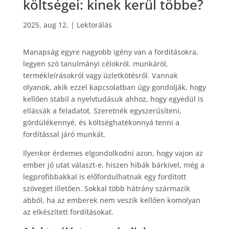
költségei: kinek kerül többe?
2025. aug 12.
|
Lektorálás
Manapság egyre nagyobb igény van a fordításokra,
legyen szó tanulmányi célokról, munkáról,
termékleírásokról vagy üzletkötésről. Vannak
olyanok, akik ezzel kapcsolatban úgy gondolják, hogy
kellően stabil a nyelvtudásuk ahhoz, hogy egyedül is
ellássák a feladatot. Szeretnék egyszerűsíteni,
gördülékennyé, és költséghatékonnyá tenni a
fordítással járó munkát.
Ilyenkor érdemes elgondolkodni azon, hogy vajon az
ember jó utat választ-e, hiszen hibák bárkivel, még a
legprofibbakkal is előfordulhatnak egy fordított
szöveget illetően. Sokkal több hátrány származik
abból, ha az emberek nem veszik kellően komolyan
az elkészített fordításokat.