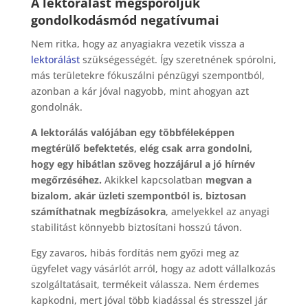
A lektorálást megspóroljuk
gondolkodásmód negatívumai
Nem ritka, hogy az anyagiakra vezetik vissza a
lektorálást
szükségességét. Így szeretnének spórolni,
más területekre fókuszálni pénzügyi szempontból,
azonban a kár jóval nagyobb, mint ahogyan azt
gondolnák.
A lektorálás valójában egy többféleképpen
megtérülő befektetés, elég csak arra gondolni,
hogy egy hibátlan szöveg hozzájárul a jó hírnév
megőrzéséhez.
Akikkel kapcsolatban
megvan a
bizalom, akár üzleti szempontból is, biztosan
számíthatnak megbízásokra
, amelyekkel az anyagi
stabilitást könnyebb biztosítani hosszú távon.
Egy zavaros, hibás fordítás nem győzi meg az
ügyfelet vagy vásárlót arról, hogy az adott vállalkozás
szolgáltatásait, termékeit válassza. Nem érdemes
kapkodni, mert jóval több kiadással és stresszel jár