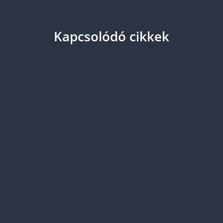
Kapcsolódó cikkek
A globális piacon való megjelenés ma már
alapvető, akár egy webshopról, jogi