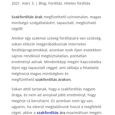
2021. márc 3.
|
Blog
,
Fordítás
,
Hiteles fordítás
Szakfordítás árak
megfizethető színvonalon, magas
minőségű szolgáltatásért, tapasztalt, megbízható
cégtő
l
!
Amikor egy szakmai szöveg fordítására van szükség,
sokan először megpróbálkoznak internetes
fordítóprogramokkal, azonban ezek ilyen esetekben
sajnos rendkívül megbízhatatlan, pontatlan
eredményt adnak. Mindenképp megéri kapcsolatba
lépni egy tapasztalt céggel, ami vállalja a feladatot,
méghozzá magas minőségben és
megfizethető
szakfordítás árakon
.
Sokan attól tartanak, hogy a szakfordítás nagyon
drága, és nem ad annyival jobb eredményt, hogy
megérje rá beruházni. Ez azonban nem így van,
ugyanis, ha sikerül megtalálnunk hozzá a megfelelő
céget, akkor a
szakfordítás
ára
maximálisan megéri,