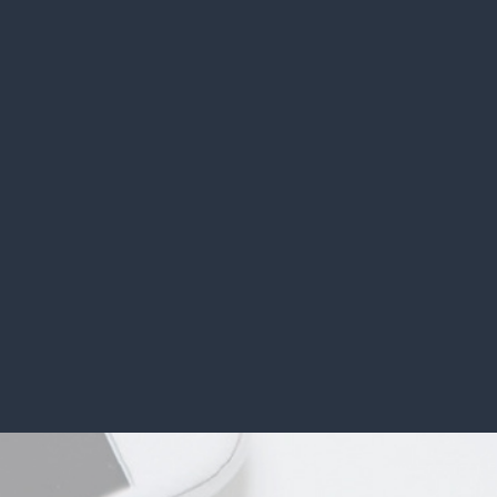
területeken lehet igénybe venni. Érkeznek
ügyfelek a bankszektorból, a tudomány
világából, de nem lehet kihagyni a reklám és a
marketing szegmensét se. Az utóbbi egy
érdekes és kihívásokban is gazdag feladatot
jelent a...