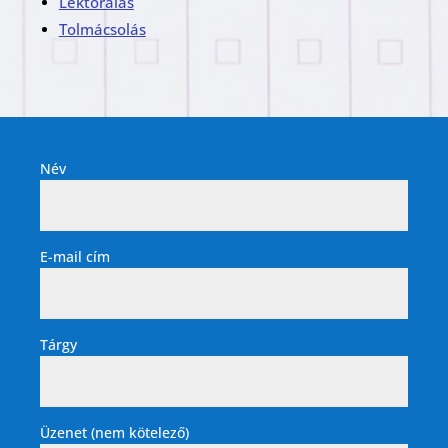
Lektorálás
Tolmácsolás
Név
E-mail cím
Tárgy
Üzenet (nem kötelező)