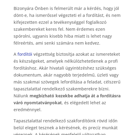
Bizonyára Önben is felmerült már a kérdés, hogy jól
dönt-e, ha ismerőssel végezteti el a fordítást, és nem
kifejezetten ezzel a tevékenységgel foglalkozó
szakembereket keres fel. Nem érdemes ezen
spórolni, ugyanis kisebb hiba miatt is lehet nagy
félreértés, ami senki számára nem kedvez.
A
fordítói
végzettség biztosítja azokat az ismereteket
és készségeket, amelyek nélkülözhetetlenek a profi
fordításhoz. Akár hivatali ügyintézéshez szükséges
dokumentum, akár nagyobb terjedelmű, üzleti vagy
más szakmai szövegek lefordítása a feladat, célszerű
tapasztalattal rendelkező szakemberekre bízni.
Nálunk
megbízható kezekbe adhatja át a fordításra
váró nyomtatványokat
, és elégedett lehet az
eredménnyel.
Tapasztalattal rendelkező szakfordítóink rövid időn
belül eleget tesznek a kérésének, és precíz munkát
végeznek. A kérésének megfelelő változatban