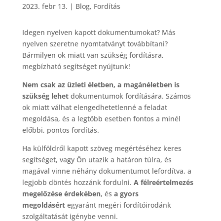
2023. febr 13.
|
Blog
,
Fordítás
Idegen nyelven kapott dokumentumokat? Más
nyelven szeretne nyomtatványt továbbítani?
Bármilyen ok miatt van szükség fordításra,
megbízható segítséget nyújtunk!
Nem csak az üzleti életben, a magánéletben is
szükség lehet
dokumentumok fordítására. Számos
ok miatt válhat elengedhetetlenné a feladat
megoldása, és a legtöbb esetben fontos a minél
előbbi, pontos fordítás.
Ha külföldről kapott szöveg megértéséhez keres
segítséget, vagy Ön utazik a határon túlra, és
magával vinne néhány dokumentumot lefordítva, a
legjobb döntés hozzánk fordulni.
A félreértelmezés
megelőzése érdekében
, és
a gyors
megoldásért
egyaránt megéri fordítóirodánk
szolgáltatását igénybe venni.