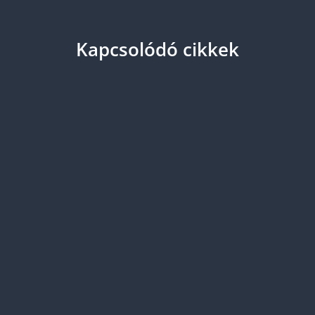
Kapcsolódó cikkek
A tolmácsolás rendkívül megerőltető és nagy