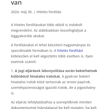
van
2024. máj 30.
|
Hiteles fordítás
A hiteles fordításokat több okból is indokolt
megrendelni. Az alábbiakban összefoglaljuk a
leggyakoribb okokat.
A fordításokat el lehet készíteni hagyományos és
speciálisabb formában is. A
hiteles fordítást
kötelezően el kell végeztetni több esetben is. Ilyen
esetnek számít:
1.
A jogi eljárások lebonyolítása során bekérhetnek
különböző hivatalos iratokat.
A gyakran bekért
hivatalos iratok közé tartoznak az orvosi papírok,
személyazonosságot igazoló iratok, de a jogosítvány
is.
Az eljárás lefolytatásához a szereplőknek minden
dokumentumot hiánytalanul be kell mutatni, ha kell,