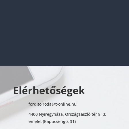
Elérhetőségek
forditoiroda@t-online.hu
4400 Nyíregyháza, Országzászló tér 8. 3.
emelet (Kapucsengő: 31)