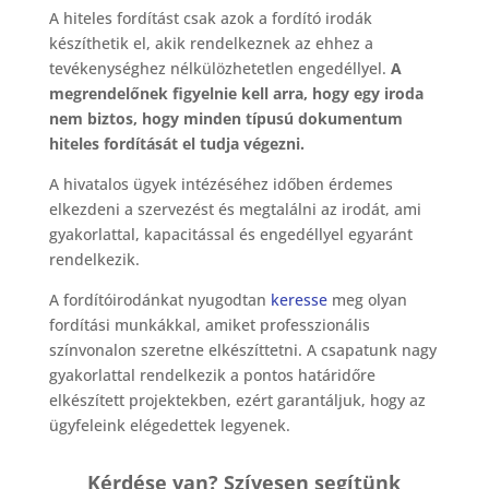
A hiteles fordítást csak azok a fordító irodák
készíthetik el, akik rendelkeznek az ehhez a
tevékenységhez nélkülözhetetlen engedéllyel.
A
megrendelőnek figyelnie kell arra, hogy egy iroda
nem biztos, hogy minden típusú dokumentum
hiteles fordítását el tudja végezni.
A hivatalos ügyek intézéséhez időben érdemes
elkezdeni a szervezést és megtalálni az irodát, ami
gyakorlattal, kapacitással és engedéllyel egyaránt
rendelkezik.
A fordítóirodánkat nyugodtan
keresse
meg olyan
fordítási munkákkal, amiket professzionális
színvonalon szeretne elkészíttetni. A csapatunk nagy
gyakorlattal rendelkezik a pontos határidőre
elkészített projektekben, ezért garantáljuk, hogy az
ügyfeleink elégedettek legyenek.
Kérdése van? Szívesen segítünk