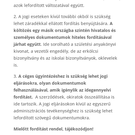
azok lefordított változatával együtt.
2. A jogi eseteken kívül további okból is szükség
lehet záradékkal ellátott fordítás benyújtására.
A
költözés egy másik országba szintén hivatalos és
személyes dokumentumok hiteles fordításával
járhat együtt
. Ide sorolható a születési anyakönyvi
kivonat, a vezetői engedély, de az erkölcsi
bizonyítvány és az iskolai bizonyítványok, oklevelek
is.
3.
A céges ügyintézéshez is szükség lehet jogi
eljárásokra, olyan dokumentumok
felhasználásával, amik igénylik az idegennyelvi
fordítást.
A szerződések, okiratok összeállítása is
ide tartozik. A jogi eljárásokon kívül az egyszerű
adminisztrációs tevékenységhez is szükség lehet
lefordított szövegű dokumentumokra.
Mielőtt fordítást rendel, tájékozódjon!