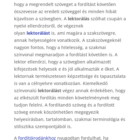
hogy a megrendelt szöveget a fordítást követően
összevesse az eredeti szöveggel és minden hibát
kijavítson a szövegben. A
lektorálás
szólhat csupán a
nyelvi ellenőrzésről, de végeznek
olyan
lektorálást
is, ami magára a szakszövegre,
annak helyességére vonatkozik. A szakszövegeknél
nagyon fontos, hogy a hitelesség, a szakmai
színvonal megmaradjon a fordítást követően is. A
lektor ellenőrzi, hogy a szövegben alkalmazott
kifejezések helyesek e és jól alkalmazták e őket. A
lektornak természetesen képzettsége és tapasztalata
is van a célnyelvre vonatkozóan. Kiemelkedő
színvonalú
lektorálást
végez annak érdekében, hogy
az elkészült fordítás minden követelménynek meg
tudjon felelni. A fordítandó szöveg és a fordított
szöveg ennek köszönhetően megegyezik
helyesírásban, tartalomban, szakmai terminológia és
stilisztika szempontjából is.
A
fordítóirodánkhoz
nyugodtan fordulhat, ha