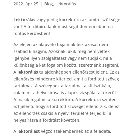
2022. ápr 25.
|
Blog
,
Lektorálás
Lektorálás
vagy pedig korrektúra az, amire szüksége
van? A fordítóirodánk most segít dönteni ebben a
fontos kérdésben!
Az elején az alapvető fogalmak tisztázását nem
szabad kihagyni. Azoknak, akik még nem vettek
igénybe ilyen szolgáltatást vagy nem tudják, mi a
különbség a két fogalom között, szeretnénk segíteni.
A
lektorálás
tulajdonképpen ellenőrzést jelent. Ez az
ellenőrzés mindenre kiterjed, amit a fordított szöveg
tartalmaz. A szövegnek a tartalma, a stilisztikája,
valamint a helyesírása is alapos vizsgálat alá kerül.
A másik fogalom a korrektúra. A korrektúra szintén
azt jelenti, hogy a fordított szöveget ellenőrzik, de ez
az ellenőrzés csakis a nyelvi területre terjed ki, a
helyesírásra a fordítást követően.
A
lektorálást
végző szakembernek az a feladata,