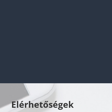
kapcsolatban úgy gondolják, hogy kellően
stabil a nyelvtudásuk ahhoz, hogy egyedül is
ellássák a feladatot....
Elérhetőségek