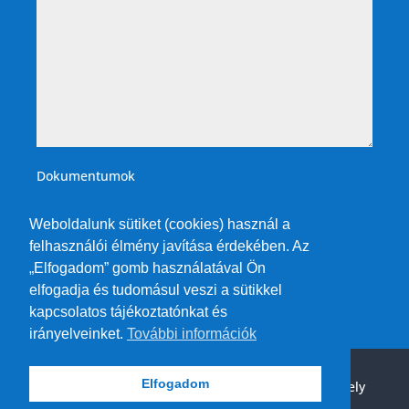
Dokumentumok
Weboldalunk sütiket (cookies) használ a
felhasználói élmény javítása érdekében. Az
„Elfogadom” gomb használatával Ön
elfogadja és tudomásul veszi a sütikkel
kapcsolatos tájékoztatónkat és
irányelveinket.
További információk
Elfogadom
© 2026 TIT Fordítóiroda Bt. |
Impresszum és Tárhely
Szolgáltató