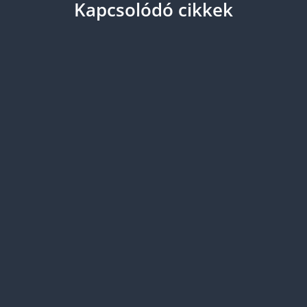
Kapcsolódó cikkek
A tolmácsolás rendkívül megerőltető és nagy
szakmai tudást, tapasztalatot is igénylő
tevékenység. Szolgáltatásként igényelhető, de
nem minden esemény zajlik ugyanúgy, ahol