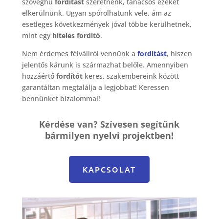
szöveghű
fordítást
szeretnénk, tanácsos ezeket
elkerülnünk. Ugyan spórolhatunk vele, ám az
esetleges következmények jóval többe kerülhetnek,
mint egy
hiteles fordító
.
Nem érdemes félvállról vennünk a
fordítást
, hiszen
jelentős kárunk is származhat belőle. Amennyiben
hozzáértő
fordítót
keres, szakembereink között
garantáltan megtalálja a legjobbat! Keressen
bennünket bizalommal!
Kérdése van? Szívesen segítünk
bármilyen nyelvi projektben!
KAPCSOLAT