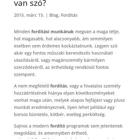
van szó?
2015. márc 15.
|
Blog
,
Fordítás
Minden
fordítási munkának
megvan a maga tétje,
hol magasabb, hol alacsonyabb, ám semmilyen
esetben sem érdemes kockáztatnunk. Legyen szó
akár egy fontos műszaki berendezés használati
utasításáról, vagy magánszemély bármilyen
szerződéséről, az érthetőség rendkívül fontos
szempont.
A nem megfelelő
fordítás
, vagy a hivatalos személy
hozzáértésének hiánya olyan következményeket
vonhat maga után, melyek alapos fejfájást vagy plusz
munkát eredményeznek, ilyen lehet például egy
borsos büntetés, kötbér, esetleg perköltség.
Sajnos a modern
fordító
programok sem jelentenek
megoldást, és amennyiben érthető,