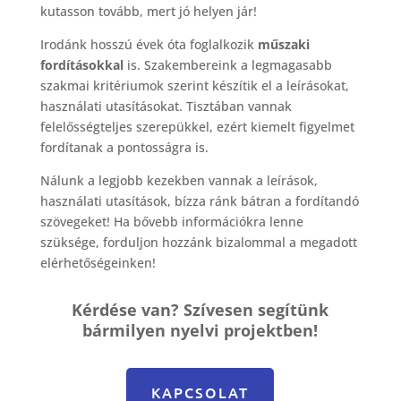
kutasson tovább, mert jó helyen jár!
Irodánk hosszú évek óta foglalkozik
műszaki
fordítások
kal
is. Szakembereink a legmagasabb
szakmai kritériumok szerint készítik el a leírásokat,
használati utasításokat. Tisztában vannak
felelősségteljes szerepükkel, ezért kiemelt figyelmet
fordítanak a pontosságra is.
Nálunk a legjobb kezekben vannak a leírások,
használati utasítások, bízza ránk bátran a fordítandó
szövegeket! Ha bővebb információkra lenne
szüksége, forduljon hozzánk bizalommal a megadott
elérhetőségeinken!
Kérdése van? Szívesen segítünk
bármilyen nyelvi projektben!
KAPCSOLAT