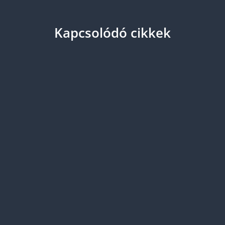
Kapcsolódó cikkek
A tolmácsolás rendkívül megerőltető és nagy