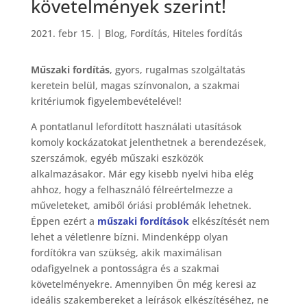
követelmények szerint!
2021. febr 15.
|
Blog
,
Fordítás
,
Hiteles fordítás
Műszaki fordítás
, gyors, rugalmas szolgáltatás
keretein belül, magas színvonalon, a szakmai
kritériumok figyelembevételével!
A pontatlanul lefordított használati utasítások
komoly kockázatokat jelenthetnek a berendezések,
szerszámok, egyéb műszaki eszközök
alkalmazásakor. Már egy kisebb nyelvi hiba elég
ahhoz, hogy a felhasználó félreértelmezze a
műveleteket, amiből óriási problémák lehetnek.
Éppen ezért a
műszaki fordítások
elkészítését nem
lehet a véletlenre bízni. Mindenképp olyan
fordítókra van szükség, akik maximálisan
odafigyelnek a pontosságra és a szakmai
követelményekre. Amennyiben Ön még keresi az
ideális szakembereket a leírások elkészítéséhez, ne