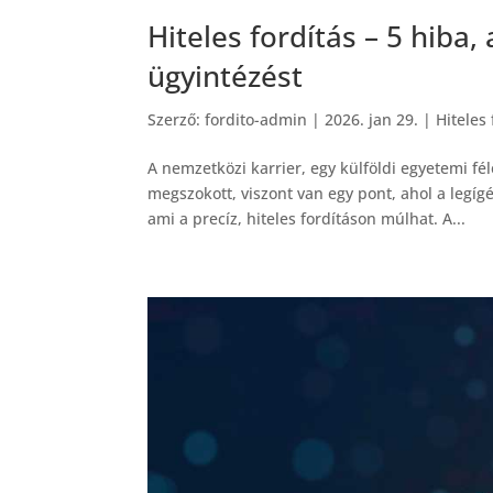
Hiteles fordítás – 5 hiba,
ügyintézést
Szerző:
fordito-admin
|
2026. jan 29.
|
Hiteles 
A nemzetközi karrier, egy külföldi egyetemi f
megszokott, viszont van egy pont, ahol a leg
ami a precíz, hiteles fordításon múlhat. A...