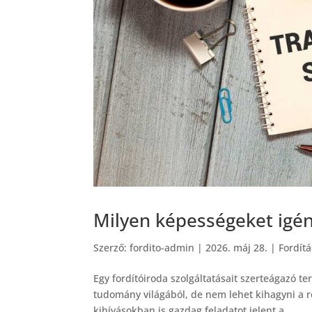
Milyen képességeket igén
Szerző:
fordito-admin
|
2026. máj 28.
|
Fordítá
Egy fordítóiroda szolgáltatásait szerteágazó t
tudomány világából, de nem lehet kihagyni a 
kihívásokban is gazdag feladatot jelent a...