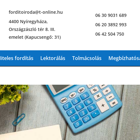
forditoiroda@t-online.hu
06 30 9031 689
4400 Nyíregyháza,
06 20 3892 993
Országzászló tér 8. III.
06 42 504 750
emelet (Kapucsengő: 31)
iteles fordítás
Lektorálás
Tolmácsolás
Megbízhatósá