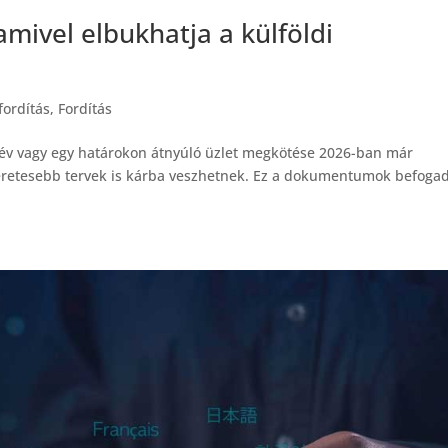
 amivel elbukhatja a külföldi
fordítás
,
Fordítás
élév vagy egy határokon átnyúló üzlet megkötése 2026-ban már
ígéretesebb tervek is kárba veszhetnek. Ez a dokumentumok befoga