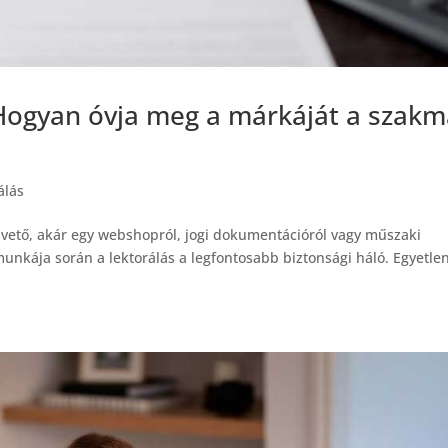
 Hogyan óvja meg a márkáját a szakm
álás
pvető, akár egy webshopról, jogi dokumentációról vagy műszaki
 munkája során a lektorálás a legfontosabb biztonsági háló. Egyetle