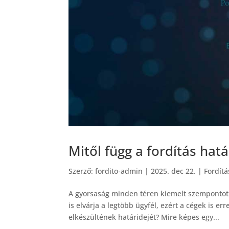
Mitől függ a fordítás hatá
Szerző:
fordito-admin
|
2025. dec 22.
|
Fordítá
A gyorsaság minden téren kiemelt szempontot ké
is elvárja a legtöbb ügyfél, ezért a cégek is e
elkészültének határidejét? Mire képes egy...