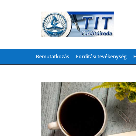
Bemutatkozás
Fordítási tevékenység
H