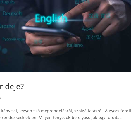
rideje?
s
pvisel, legyen szó megrendelésről, szolgáltatásról. A gyors fordí
rre rendezkednek be. Milyen tényezők befolyásolják egy fordítás