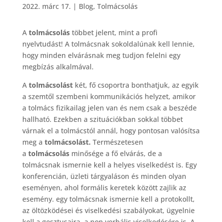
2022. márc 17.
|
Blog
,
Tolmácsolás
A
tolmácsolás
többet jelent, mint a profi
nyelvtudást! A tolmácsnak sokoldalúnak kell lennie,
hogy minden elvárásnak meg tudjon felelni egy
megbízás alkalmával.
A
tolmácsolást
két, fő csoportra bonthatjuk, az egyik
a szemtől szembeni kommunikációs helyzet, amikor
a tolmács fizikailag jelen van és nem csak a beszéde
hallható. Ezekben a szituációkban sokkal többet
várnak el a tolmácstól annál, hogy pontosan valósítsa
meg a
tolmácsolást.
Természetesen
a
tolmácsolás
minősége a fő elvárás, de a
tolmácsnak ismernie kell a helyes viselkedést is. Egy
konferencián, üzleti tárgyaláson és minden olyan
eseményen, ahol formális keretek között zajlik az
esemény. egy tolmácsnak ismernie kell a protokollt,
az öltözködései és viselkedési szabályokat, ügyelnie
kell a gesztusaira, a non verbális viselkedésére is. A