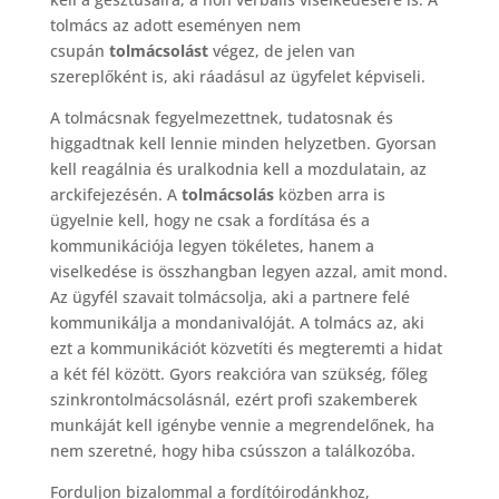
tolmács az adott eseményen nem
csupán
tolmácsolást
végez, de jelen van
szereplőként is, aki ráadásul az ügyfelet képviseli.
A tolmácsnak fegyelmezettnek, tudatosnak és
higgadtnak kell lennie minden helyzetben. Gyorsan
kell reagálnia és uralkodnia kell a mozdulatain, az
arckifejezésén. A
tolmácsolás
közben arra is
ügyelnie kell, hogy ne csak a fordítása és a
kommunikációja legyen tökéletes, hanem a
viselkedése is összhangban legyen azzal, amit mond.
Az ügyfél szavait tolmácsolja, aki a partnere felé
kommunikálja a mondanivalóját. A tolmács az, aki
ezt a kommunikációt közvetíti és megteremti a hidat
a két fél között. Gyors reakcióra van szükség, főleg
szinkrontolmácsolásnál, ezért profi szakemberek
munkáját kell igénybe vennie a megrendelőnek, ha
nem szeretné, hogy hiba csússzon a találkozóba.
Forduljon bizalommal a fordítóirodánkhoz,