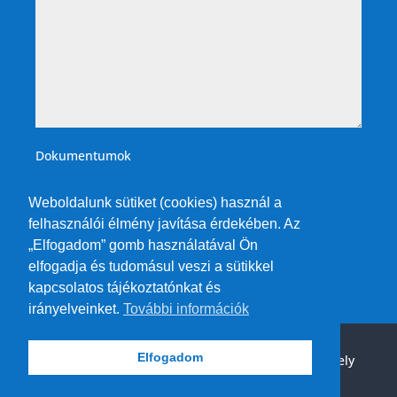
Dokumentumok
Weboldalunk sütiket (cookies) használ a
felhasználói élmény javítása érdekében. Az
„Elfogadom” gomb használatával Ön
elfogadja és tudomásul veszi a sütikkel
kapcsolatos tájékoztatónkat és
irányelveinket.
További információk
Elfogadom
© 2026 TIT Fordítóiroda Bt. |
Impresszum és Tárhely
Szolgáltató