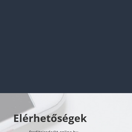
már kész fordításokat kapnak meg, amelyeket
fel kellene használni, például üzleti
tárgyalásokhoz,...
Elérhetőségek