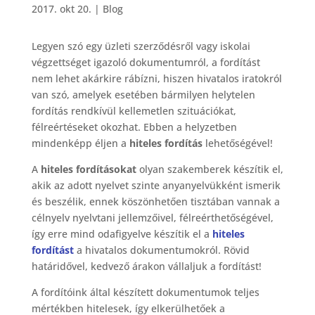
2017. okt 20.
|
Blog
Legyen szó egy üzleti szerződésről vagy iskolai
végzettséget igazoló dokumentumról, a fordítást
nem lehet akárkire rábízni, hiszen hivatalos iratokról
van szó, amelyek esetében bármilyen helytelen
fordítás rendkívül kellemetlen szituációkat,
félreértéseket okozhat. Ebben a helyzetben
mindenképp éljen a
hiteles fordítás
lehetőségével!
A
hiteles fordításokat
olyan szakemberek készítik el,
akik az adott nyelvet szinte anyanyelvükként ismerik
és beszélik, ennek köszönhetően tisztában vannak a
célnyelv nyelvtani jellemzőivel, félreérthetőségével,
így erre mind odafigyelve készítik el a
hiteles
fordítást
a hivatalos dokumentumokról. Rövid
határidővel, kedvező árakon vállaljuk a fordítást!
A fordítóink által készített dokumentumok teljes
mértékben hitelesek, így elkerülhetőek a