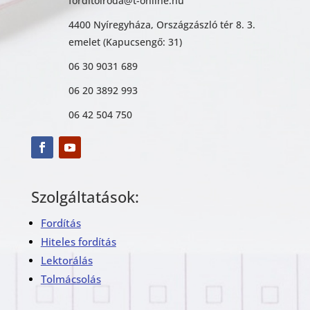
forditoiroda@t-online.hu
4400 Nyíregyháza, Országzászló tér 8. 3.
emelet (Kapucsengő: 31)
06 30 9031 689
06 20 3892 993
06 42 504 750
Szolgáltatások:
Fordítás
Hiteles fordítás
Lektorálás
Tolmácsolás