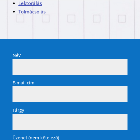
Lektorálás
Tolmácsolás
Név
E-mail cím
Tárgy
Üzenet (nem kötelező)