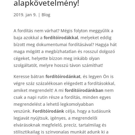
alapkövetelmény!
2019. jan 9.
|
Blog
A fordítás nem várhat? Mégis folyton meggyűlik a
baja azokkal a
fordítóirodákkal
, melyeket eddig
bízott meg dokumentumai fordításával? Hagyja hát
maga mögött a megbízhatatlan és rosszul dolgozó
cégeket, helyette bízzon meg inkább olyan
szolgáltatót, melyre hosszú távon számíthat!
Keresse bátran
fordítóirodánkat
, és legyen Ön is
végre száz százalékosan elégedett a fordításokkal,
amiket megrendelt! A mi
fordítóirodánkban
nem
csak a napi rutin része a fordítás, minden egyes
megrendelést a lehető legkomolyabban
veszünk.
Fordítóirodánk
célja, hogy a tudásunk
legjavát nyújtsuk, igényes, a megrendelői
elvárásoknak megfelelő, precíz, tartalmilag és
stilisztikailag is színvonalas munkát adunk ki a