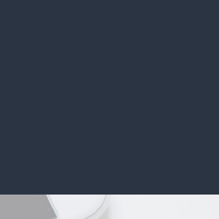
kapcsolatban? Keressen bennünket a
lektorálásért, amellyel semmit sem bízhat a
véletlenre! Bizonyos esetekben az emberek
már kész fordításokat kapnak meg, amelyeket
fel kellene használni, például üzleti
tárgyalásokhoz,...