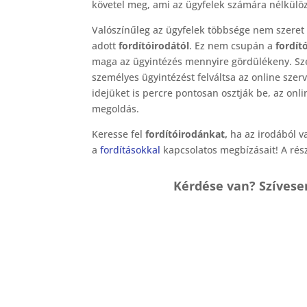
követel meg, ami az ügyfelek számára nélkülöz
Valószínűleg az ügyfelek többsége nem szeret
adott
fordítóirodától
. Ez nem csupán a
fordít
maga az ügyintézés mennyire gördülékeny. Sz
személyes ügyintézést felváltsa az online sze
idejüket is percre pontosan osztják be, az on
megoldás.
Keresse fel
fordítóirodánkat,
ha az irodából v
a
fordításokkal
kapcsolatos megbízásait! A rés
Kérdése van? Szívese