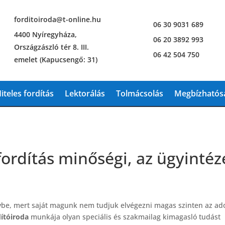
forditoiroda@t-online.hu
06 30 9031 689
4400 Nyíregyháza,
06 20 3892 993
Országzászló tér 8. III.
06 42 504 750
emelet (Kapucsengő: 31)
iteles fordítás
Lektorálás
Tolmácsolás
Megbízhatósá
fordítás minőségi, az ügyintéz
nybe, mert saját magunk nem tudjuk elvégezni magas szinten az ad
ítóiroda
munkája olyan speciális és szakmailag kimagasló tudást