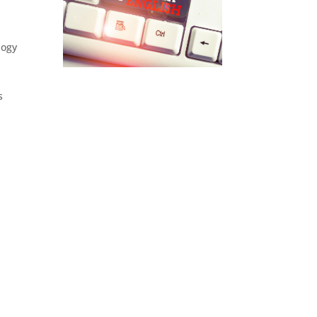
hogy
s