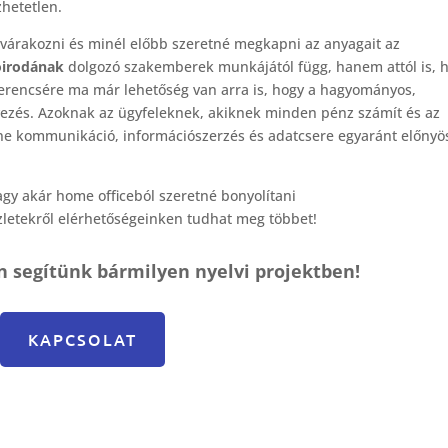
hetetlen.
 várakozni és minél előbb szeretné megkapni az anyagait az
óirodának
dolgozó szakemberek munkájától függ, hanem attól is, 
erencsére ma már lehetőség van arra is, hogy a hagyományos,
rvezés. Azoknak az ügyfeleknek, akiknek minden pénz számít és az
line kommunikáció, információszerzés és adatcsere egyaránt előnyö
agy akár home officeból szeretné bonyolítani
zletekről elérhetőségeinken tudhat meg többet!
n segítünk bármilyen nyelvi projektben!
KAPCSOLAT