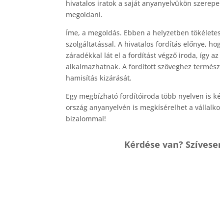
hivatalos iratok a saját anyanyelvükön szerepe
megoldani.
Íme, a megoldás. Ebben a helyzetben tökéletes 
szolgáltatással. A hivatalos fordítás előnye,
záradékkal lát el a fordítást végző iroda, így a
alkalmazhatnak. A fordított szöveghez természet
hamisítás kizárását.
Egy megbízható fordítóiroda több nyelven is k
ország anyanyelvén is megkísérelhet a vállalko
bizalommal!
Kérdése van? Szívese