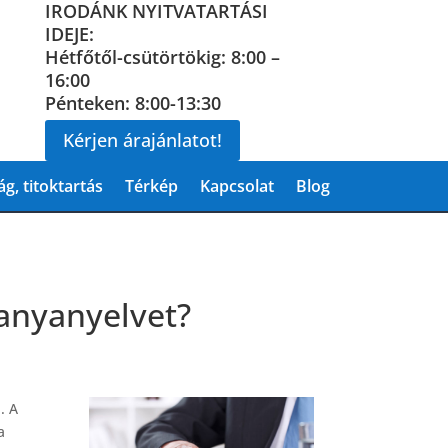
IRODÁNK NYITVATARTÁSI
IDEJE:
Hétfőtől-csütörtökig: 8:00 –
16:00
Pénteken: 8:00-13:30
Kérjen árajánlatot!
g, titoktartás
Térkép
Kapcsolat
Blog
 anyanyelvet?
. A
a