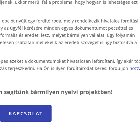
ljenek. Ekkor merül fel a probléma, hogy hogyan is lehetséges ezt
opciót nyújt egy fordítóiroda, mely rendelkezik hivatalos fordítási
 hogy az ügyfél kérésére minden egyes dokumentumot pecséttel és
z formális és eredeti lesz, melyet bármilyen vállalati ügy folyamán
esen csatoltan mellékelik az eredeti szöveget is, így biztosítva a
épes ezeket a dokumentumokat hivatalosan lefordítani, így akár tö
zás terjeszkedni. Ha Ön is ilyen fordítóirodát keres, forduljon
hozz
n segítünk bármilyen nyelvi projektben!
KAPCSOLAT