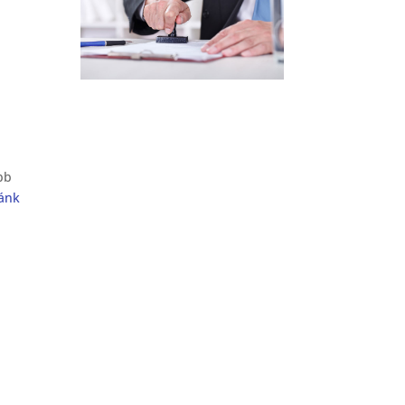
bb
ánk