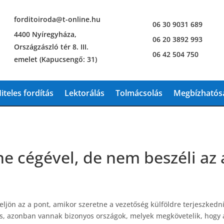
forditoiroda@t-online.hu
06 30 9031 689
4400 Nyíregyháza,
06 20 3892 993
Országzászló tér 8. III.
06 42 504 750
emelet (Kapucsengő: 31)
iteles fordítás
Lektorálás
Tolmácsolás
Megbízhatósá
ne cégével, de nem beszéli az
ljön az a pont, amikor szeretne a vezetőség külföldre terjeszkedni
s, azonban vannak bizonyos országok, melyek megkövetelik, hogy 