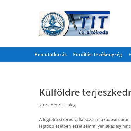
Bemutatkozás
Fordítási tevékenység
H
Külföldre terjeszked
2015. dec 9.
|
Blog
A legtöbb sikeres vállalkozás működése során e
legtöbb esetben ezzel semmilyen akadály ninc