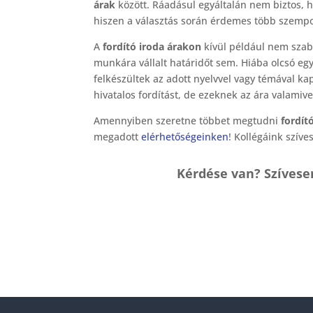
árak
között. Ráadásul egyáltalán nem biztos, h
hiszen a választás során érdemes több szempo
A
fordító iroda árakon
kívül például nem szaba
munkára vállalt határidőt sem. Hiába olcsó egy
felkészültek az adott nyelvvel vagy témával ka
hivatalos fordítást, de ezeknek az ára valam
Amennyiben szeretne többet megtudni
fordít
megadott
elérhetőségeinken
! Kollégáink szíve
Kérdése van? Szívese