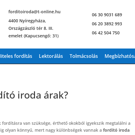
forditoiroda@t-online.hu
06 30 9031 689
4400 Nyíregyháza,
06 20 3892 993
Országzászló tér 8. III.
06 42 504 750
emelet (Kapucsengő: 31)
iteles fordítás
Lektorálás
Tolmácsolás
Megbízhatósá
dító iroda árak?
ordításra van szüksége, érthető okokból igyekszik megtalálni a
ig olyan könnyű, mert nagy különbségek vannak a
fordító iroda