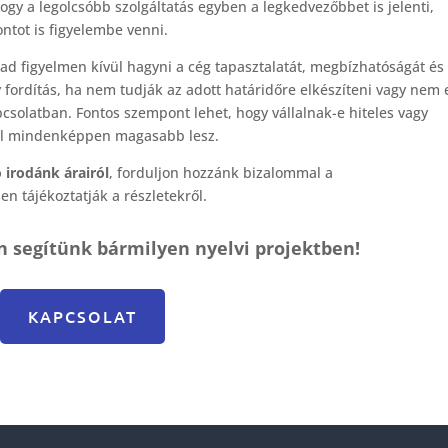
ogy a legolcsóbb szolgáltatás egyben a legkedvezőbbet is jelenti,
ntot is figyelembe venni.
d figyelmen kívül hagyni a cég tapasztalatát, megbízhatóságát és
 fordítás, ha nem tudják az adott határidőre elkészíteni vagy nem 
pcsolatban. Fontos szempont lehet, hogy vállalnak-e hiteles vagy
ivel mindenképpen magasabb lesz.
ó irodánk árairól
, forduljon hozzánk bizalommal a
sen tájékoztatják a részletekről.
n segítünk bármilyen nyelvi projektben!
KAPCSOLAT