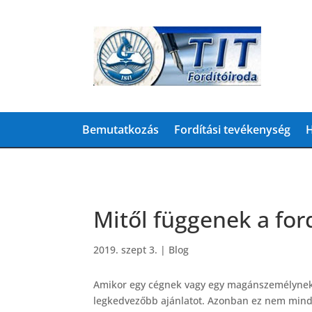
Bemutatkozás
Fordítási tevékenység
H
Mitől függenek a for
2019. szept 3.
|
Blog
Amikor egy cégnek vagy egy magánszemélynek f
legkedvezőbb ajánlatot. Azonban ez nem mind