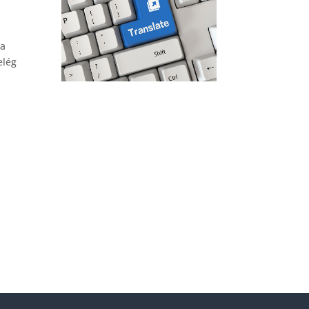
 a
elég