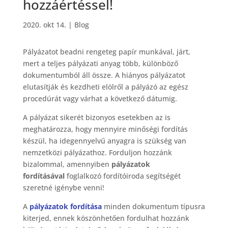
hozzáértéssel!
2020. okt 14.
|
Blog
Pályázatot beadni rengeteg papír munkával, járt,
mert a teljes pályázati anyag több, különböző
dokumentumból áll össze. A hiányos pályázatot
elutasítják és kezdheti elölről a pályázó az egész
procedúrát vagy várhat a következő dátumig.
A pályázat sikerét bizonyos esetekben az is
meghatározza, hogy mennyire minőségi fordítás
készül, ha idegennyelvű anyagra is szükség van
nemzetközi pályázathoz. Forduljon hozzánk
bizalommal, amennyiben
pályázatok
fordításával
foglalkozó fordítóiroda segítségét
szeretné igénybe venni!
A
pályázatok fordítása
minden dokumentum típusra
kiterjed, ennek köszönhetően fordulhat hozzánk