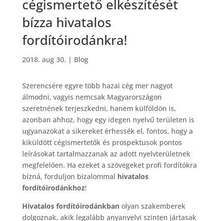
cégismertető elkészítését
bízza hivatalos
fordítóirodánkra!
2018. aug 30.
|
Blog
Szerencsére egyre több hazai cég mer nagyot
álmodni, vagyis nemcsak Magyarországon
szeretnének terjeszkedni, hanem külföldön is,
azonban ahhoz, hogy egy idegen nyelvű területen is
ugyanazokat a sikereket érhessék el, fontos, hogy a
kiküldött cégismertetők és prospektusok pontos
leírásokat tartalmazzanak az adott nyelvterületnek
megfelelően. Ha ezeket a szövegeket profi fordítókra
bízná, forduljon bizalommal
hivatalos
fordítóirodánkhoz
!
Hivatalos fordítóirodánkban
olyan szakemberek
dolgoznak, akik legalább anyanyelvi szinten jártasak