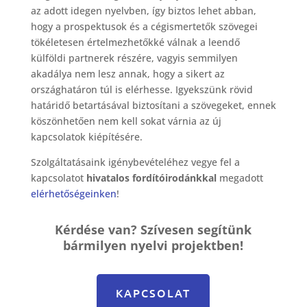
az adott idegen nyelvben, így biztos lehet abban,
hogy a prospektusok és a cégismertetők szövegei
tökéletesen értelmezhetőkké válnak a leendő
külföldi partnerek részére, vagyis semmilyen
akadálya nem lesz annak, hogy a sikert az
országhatáron túl is elérhesse. Igyekszünk rövid
határidő betartásával biztosítani a szövegeket, ennek
köszönhetően nem kell sokat várnia az új
kapcsolatok kiépítésére.
Szolgáltatásaink igénybevételéhez vegye fel a
kapcsolatot
hivatalos fordítóirodánkkal
megadott
elérhetőségeinken
!
Kérdése van? Szívesen segítünk
bármilyen nyelvi projektben!
KAPCSOLAT